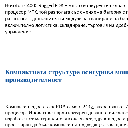
Hosoton C4000 Rugged PDA е много конкурентен здрав
процесор MTK, той разполага със сменяема батерия с
разполага с допълнителни модули за сканиране на барк
включително логистика, складиране, търговия на дребн
управление.
Компактната структура осигурява мощ
производителност
Компактен, здрав, лек PDA само с 243g, захранван от 
процесор. Иновативен архитектурен дизайн с висока с
изработен от материали с висока якост, здрав и здрав;
проектиран да бъде компактен и подходящ за хващане с