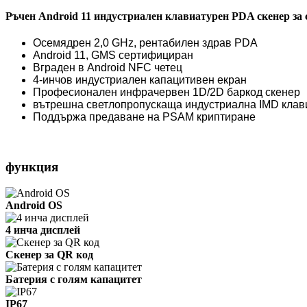
Ръчен Android 11 индустриален клавиатурен PDA скенер за 
Осемядрен 2,0 GHz, рентабилен здрав PDA
Android 11, GMS сертифициран
Вграден в Android NFC четец
4-инчов индустриален капацитивен екран
Професионален инфрачервен 1D/2D баркод скенер
вътрешна светлопропускаща индустриална IMD ​​кла
Поддържа предаване на PSAM криптиране
функция
Android OS
4 инча дисплей
Скенер за QR код
Батерия с голям капацитет
IP67