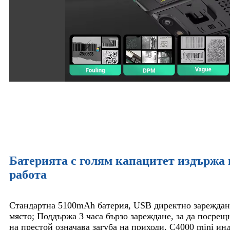
Батерията с голям капацитет издържа 
работа
Стандартна 5100mAh батерия, USB директно зареждане
място; Поддържа 3 часа бързо зареждане, за да посрещ
на престой означава загуба на приходи, C4000 mini и