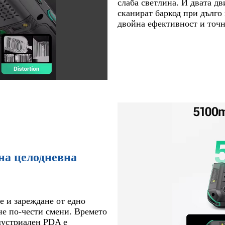
слаба светлина. И двата дв
сканират баркод при дълго
двойна ефективност и точн
на целодневна
 и зареждане от едно
не по-чести смени. Времето
ндустриален PDA е