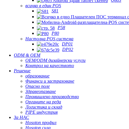
Q803
всичко в един POS
S81
P58
P80
Настолна POS система
DP01
DP02
ODM & OEM
OEM/ODM дизайнерски услуги
Контрол на качеството
Решение
образование
Финанси и застраховане
Опасно поле
Здравеопазване
Промишлено производство
Органите на реда
Логистика и склад
PIPE индустрия
За НАС
Hosoton профил
Hosoton сила