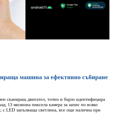
ираща машина за ефективно събиране
ен сканиращ двигател, точно и бързо идентифицира
од; 13 милиона пиксела камера за запис по всяко
; с LED запълваща светлина, все още налична при