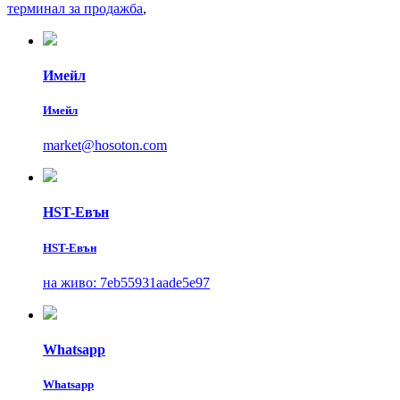
терминал за продажба
,
Имейл
Имейл
market@hosoton.com
HST-Евън
HST-Евън
на живо: 7eb55931aade5e97
Whatsapp
Whatsapp