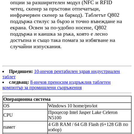
опции за разширителен модул (NFC и RFID
четец, скенер за пръстови отпечатъци,
инфрачервен скенер за баркод). Таблетът Q802
поддържа стилус за бързо и точно въвеждане на
екрана. Освен за по-удобно носене, Q802
поддържа и каишка за ръка, която е лесно
достъпна и също така помага за избягване на
случайни изпускания.
Предишен:
10-инчов рентабилен здрав индустриален
таблет
следващ:
8-инчов преносим издръжлив таблетен
компютър за промишлени съоръжения
Операционна система
OS
Windows 10 home/pro/iot
Процесор Intel Jasper Lake Celeron
CPU
N5100
4 GB RAM / 64 GB Flash (6+128 GB по
памет
избор)