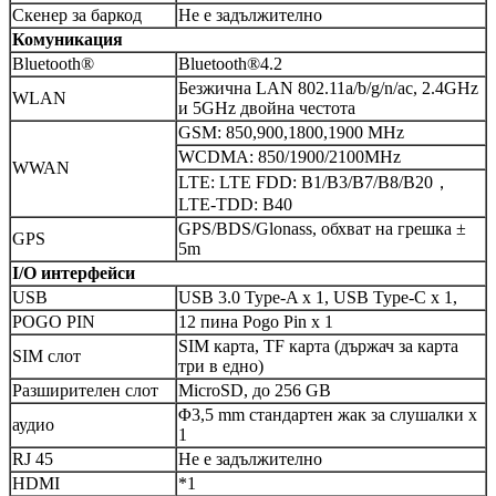
Скенер за баркод
Не е задължително
Комуникация
Bluetooth®
Bluetooth®4.2
Безжична LAN 802.11a/b/g/n/ac, 2.4GHz
WLAN
и 5GHz двойна честота
GSM: 850,900,1800,1900 MHz
WCDMA: 850/1900/2100MHz
WWAN
LTE: LTE FDD: B1/B3/B7/B8/B20，
LTE-TDD: B40
GPS/BDS/Glonass, обхват на грешка ±
GPS
5m
I/O интерфейси
USB
USB 3.0 Type-A x 1, USB Type-C x 1,
POGO PIN
12 пина Pogo Pin x 1
SIM карта, TF карта (държач за карта
SIM слот
три в едно)
Разширителен слот
MicroSD, до 256 GB
Φ3,5 mm стандартен жак за слушалки x
аудио
1
RJ 45
Не е задължително
HDMI
*1