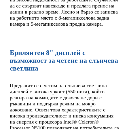
да се свързват навсякъде и предлага пренос на
данни в реално време. Лесно и бързо се записва
на работното място с 8-мегапикселова задна
камера и 5-мегапикселова предна камера.
Брилянтен 8" дисплей с
възможност за четене на слънчева
светлина
Предлагат се с четим на слънчева светлина
дисплей с висока яркост (550 нита), който
реагира на командите с докосване дори с
ръкавици и поддържа режим на мокро
докосване. Освен това характеристиките с
висока производителност и ниска консумация
на енергия с процесора Intel® Celeron®
Processor N5100 позволяват на потребителите да