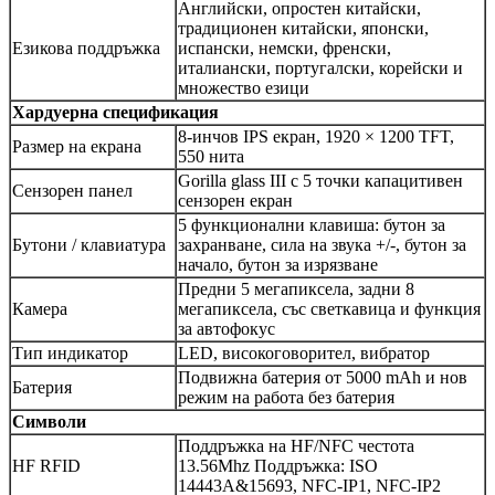
Английски, опростен китайски,
традиционен китайски, японски,
Езикова поддръжка
испански, немски, френски,
италиански, португалски, корейски и
множество езици
Хардуерна спецификация
8-инчов IPS екран, 1920 × 1200 TFT,
Размер на екрана
550 нита
Gorilla glass III с 5 точки капацитивен
Сензорен панел
сензорен екран
5 функционални клавиша: бутон за
Бутони / клавиатура
захранване, сила на звука +/-, бутон за
начало, бутон за изрязване
Предни 5 мегапиксела, задни 8
Камера
мегапиксела, със светкавица и функция
за автофокус
Тип индикатор
LED, високоговорител, вибратор
Подвижна батерия от 5000 mAh и нов
Батерия
режим на работа без батерия
Символи
Поддръжка на HF/NFC честота
HF RFID
13.56Mhz Поддръжка: ISO
14443A&15693, NFC-IP1, NFC-IP2