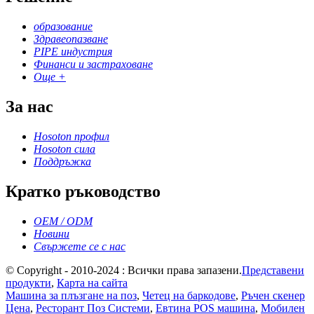
образование
Здравеопазване
PIPE индустрия
Финанси и застраховане
Още +
За нас
Hosoton профил
Hosoton сила
Поддръжка
Кратко ръководство
OEM / ODM
Новини
Свържете се с нас
© Copyright - 2010-2024 : Всички права запазени.
Представени
продукти
,
Карта на сайта
Машина за плъзгане на поз
,
Четец на баркодове
,
Ръчен скенер
Цена
,
Ресторант Поз Системи
,
Евтина POS машина
,
Мобилен