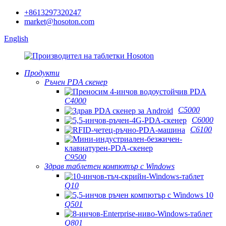
+8613297320247
market@hosoton.com
English
Продукти
Ръчен PDA скенер
C4000
C5000
C6000
C6100
C9500
Здрав таблетен компютър с Windows
Q10
Q501
Q801