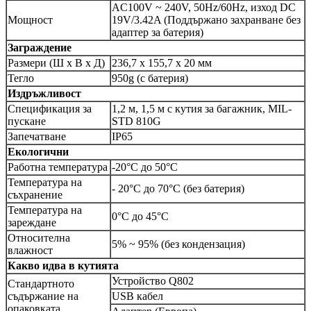
AC100V ~ 240V, 50Hz/60Hz, изход DC
Мощност
19V/3.42A (Поддържано захранване без
адаптер за батерия)
Заграждение
Размери (Ш x В x Д)
236,7 x 155,7 x 20 мм
Тегло
950g (с батерия)
Издръжливост
Спецификация за
1,2 м, 1,5 м с кутия за багажник, MIL-
пускане
STD 810G
Запечатване
IP65
Екологични
Работна температура
-20°C до 50°C
Температура на
- 20°C до 70°C (без батерия)
съхранение
Температура на
0°C до 45°C
зареждане
Относителна
5% ~ 95% (без кондензация)
влажност
Какво идва в кутията
Устройство Q802
Стандартното
съдържание на
USB кабел
опаковката