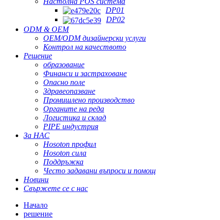
Настолна POS система
DP01
DP02
ODM & OEM
OEM/ODM дизайнерски услуги
Контрол на качеството
Решение
образование
Финанси и застраховане
Опасно поле
Здравеопазване
Промишлено производство
Органите на реда
Логистика и склад
PIPE индустрия
За НАС
Hosoton профил
Hosoton сила
Поддръжка
Често задавани въпроси и помощ
Новини
Свържете се с нас
Начало
решение