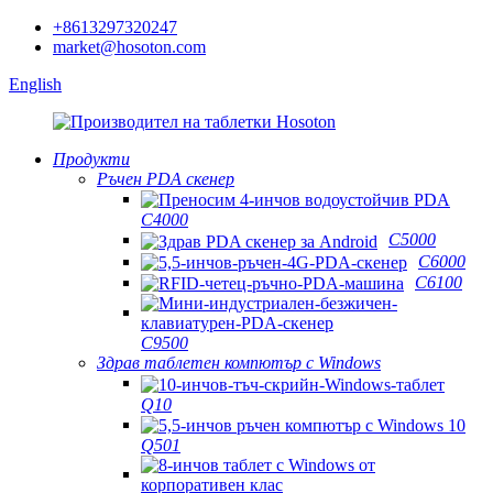
+8613297320247
market@hosoton.com
English
Продукти
Ръчен PDA скенер
C4000
C5000
C6000
C6100
C9500
Здрав таблетен компютър с Windows
Q10
Q501