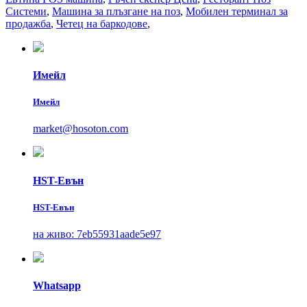
Системи
,
Машина за плъзгане на поз
,
Мобилен терминал за
продажба
,
Четец на баркодове
,
Имейл
Имейл
market@hosoton.com
HST-Евън
HST-Евън
на живо: 7eb55931aade5e97
Whatsapp