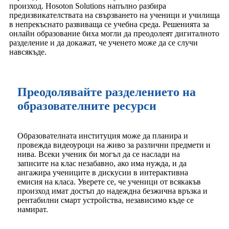
произход. Hosoton Solutions напълно разбира
предизвикателствата на свързването на ученици и училища
в непрекъснато развиваща се учебна среда. Решенията за
онлайн образование биха могли да преодолеят дигиталното
разделение и да докажат, че ученето може да се случи
навсякъде.
Преодолявайте разделението на
образователните ресурси
Образователната институция може да планира и
провежда видеоуроци на живо за различни предмети и
нива. Всеки ученик би могъл да се наслади на
записите на клас незабавно, ако има нужда, и да
ангажира учениците в дискусии в интерактивна
емисия на класа. Уверете се, че ученици от всякакъв
произход имат достъп до надеждна безжична връзка и
рентабилни смарт устройства, независимо къде се
намират.