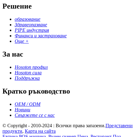
Решение
образование
Здравеопазване
PIPE индустрия
Финанси и застраховане
Още +
За нас
Hosoton профил
Hosoton сила
Поддръжка
Кратко ръководство
OEM / ODM
Новини
Свържете се с нас
© Copyright - 2010-2024 : Всички права запазени.
Представени
продукти
,
Карта на сайта
Евтина POS машина
,
Ръчен скенер Цена
,
Ресторант Поз