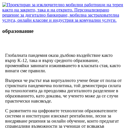
образование
Глобалната пандемия оказа дълбоко въздействие както
върху K-12, така и върху средното образование,
променяйки завинаги изживяването в класната стая, както
винаги сме правили.
Въпреки че ръстът във виртуалното учене беше от полза от
стриктната пандемична политика, той демонстрира силата
на технологията да преодолява дигиталното разделение в
образованието, като доказва, че ученето може да се случи
практически навсякъде.
С развитието на цифровите технологии образователните
системи и институции изискват рентабилни, лесни за
внедряване решения за онлайн обучение, които предлагат
справедливи възможности за ученици от всякакъв