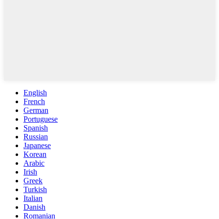
English
French
German
Portuguese
Spanish
Russian
Japanese
Korean
Arabic
Irish
Greek
Turkish
Italian
Danish
Romanian