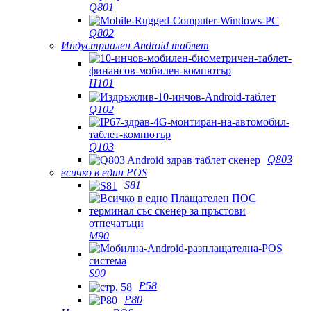
Q801
Q802
Индустриален Android таблет
H101
Q102
Q103
Q803
всичко в един POS
S81
M90
S90
P58
P80