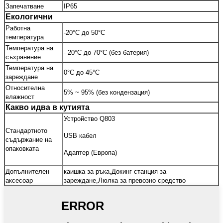
Запечатване
IP65
Екологични
Работна
-20°C до 50°C
температура
Температура на
- 20°C до 70°C (без батерия)
съхранение
Температура на
0°C до 45°C
зареждане
Относителна
5% ~ 95% (без кондензация)
влажност
Какво идва в кутията
Устройство Q803
Стандартното
USB кабел
съдържание на
опаковката
Адаптер (Европа)
Допълнителен
каишка за ръка,
Докинг станция за
аксесоар
зареждане,
Люлка за превозно средство