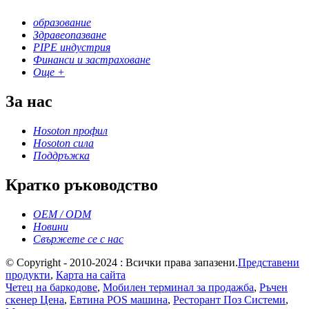
образование
Здравеопазване
PIPE индустрия
Финанси и застраховане
Още +
За нас
Hosoton профил
Hosoton сила
Поддръжка
Кратко ръководство
OEM / ODM
Новини
Свържете се с нас
© Copyright - 2010-2024 : Всички права запазени.
Представени
продукти
,
Карта на сайта
Четец на баркодове
,
Мобилен терминал за продажба
,
Ръчен
скенер Цена
,
Евтина POS машина
,
Ресторант Поз Системи
,