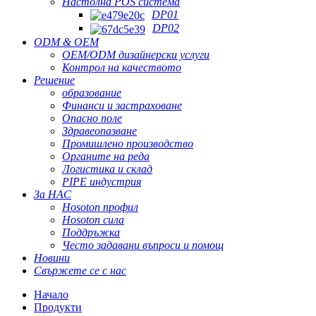
Настолна POS система
DP01
DP02
ODM & OEM
OEM/ODM дизайнерски услуги
Контрол на качеството
Решение
образование
Финанси и застраховане
Опасно поле
Здравеопазване
Промишлено производство
Органите на реда
Логистика и склад
PIPE индустрия
За НАС
Hosoton профил
Hosoton сила
Поддръжка
Често задавани въпроси и помощ
Новини
Свържете се с нас
Начало
Продукти