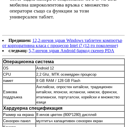
мобилна широколентова връзка с множество
оператори също са функции за този
универсален таблет.
Предишен:
12,2-инчов здрав Windows таблетен компютър
от корпоративна класа с процесор Intel i7 (12-то поколение)
следващ:
5,7-инчов здрав Android баркод скенер PDA
Операционна система
OS
Android 12
CPU
2,2 Ghz, MTK осемядрен процесор
памет
8 GB RAM / 128 GB Flash
Английски, опростен китайски, традиционен
Езикова
китайски, японски, испански, немски, френски,
поддръжка
италиански, португалски, корейски и множество
езици
Хардуерна спецификация
Размер на екрана
8 инчов цветен (800*1280) дисплей
Сензорен панел
мултитъч капацитивен сензорен екран