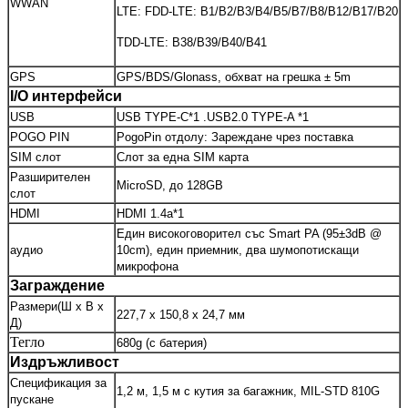
WWAN
LTE: FDD-LTE: B1/B2/B3/B4/B5/B7/B8/B12/B17/B20
TDD-LTE: B38/B39/B40/B41
GPS
GPS/BDS/Glonass, обхват на грешка ± 5m
I/O интерфейси
USB
USB TYPE-C*1 .USB2.0 TYPE-A *1
POGO PIN
PogoPin отдолу: Зареждане чрез поставка
SIM слот
Слот за една SIM карта
Разширителен
MicroSD, до 128GB
слот
HDMI
HDMI 1.4a*1
Един високоговорител със Smart PA (95±3dB @
аудио
10cm), един приемник, два шумопотискащи
микрофона
Заграждение
Размери
(Ш x В x
227,7 x 150,8 x 24,7 мм
Д)
Тегло
680g (с батерия)
Издръжливост
Спецификация за
1,2 м, 1,5 м с кутия за багажник, MIL-STD 810G
пускане