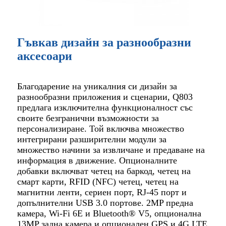
Гъвкав дизайн за разнообразни
аксесоари
Благодарение на уникалния си дизайн за
разнообразни приложения и сценарии, Q803
предлага изключителна функционалност със
своите безгранични възможности за
персонализиране. Той включва множество
интегрирани разширителни модули за
множество начини за извличане и предаване на
информация в движение. Опционалните
добавки включват четец на баркод, четец на
смарт карти, RFID (NFC) четец, четец на
магнитни ленти, сериен порт, RJ-45 порт и
допълнителни USB 3.0 портове. 2MP предна
камера, Wi-Fi 6E и Bluetooth® V5, опционална
13MP задна камера и опционален GPS и 4G LTE