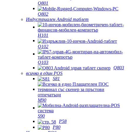
Q801
Q802
Индустриален Android таблет
H101
Q102
Q103
Q803
всичко в един POS
S81
M90
S90
P58
P80