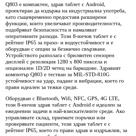
Q803 е компактен, здрав таблет с Android,
проектиран да издържа на индустриална употреба,
като същевременно предоставя разширени
функции, които увеличават производителността,
подобряват безопасността и намаляват
оперативните разходи. Този 8-инчов таблет е с
рейтинг IP65 за прахо- и водоустойчивост и е
оборудван с опции за безжично свързване.
Устройството разполага с брилянтен сензорен
дисплей с резолюция 1280 x 800 пиксела и
опционален 1D/2D четец на баркодове. Здравият
компютър Q803 е тестван за MIL-STD-810G
устойчивост на удар, падане и вибрации, което го
прави идеален за тежки среди.
Оборудван с Bluetooth, Wifi, NFC, GPS, 4G LTE,
този 8-инчов здрав таблет с Android е идеален за
ежедневни задачи в най-взискателните среди. Ако
управлявате склад, приемате поръчки или
проверявате пациенти, този здрав таблет е с
рейтинг IP65, което го прави здрав и издръжлив, за