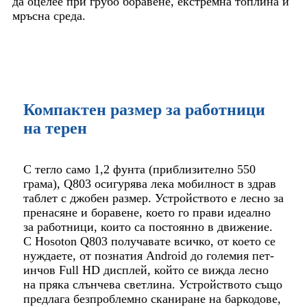
да оцелее при грубо боравене, екстремна топлина и
мръсна среда.
Компактен размер за работници
на терен
С тегло само 1,2 фунта (приблизително 550
грама), Q803 осигурява лека мобилност в здрав
таблет с джобен размер. Устройството е лесно за
пренасяне и боравене, което го прави идеално
за работници, които са постоянно в движение.
С Hosoton Q803 получавате всичко, от което се
нуждаете, от познатия Android до големия пет-
инчов Full HD дисплей, който се вижда лесно
на пряка слънчева светлина. Устройството също
предлага безпроблемно сканиране на баркодове,