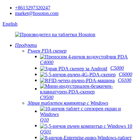
+8613297320247
market@hosoton.com
English
Продукти
Ръчен PDA скенер
C4000
C5000
C6000
C6100
C9500
Здрав таблетен компютър с Windows
Q10
Q501