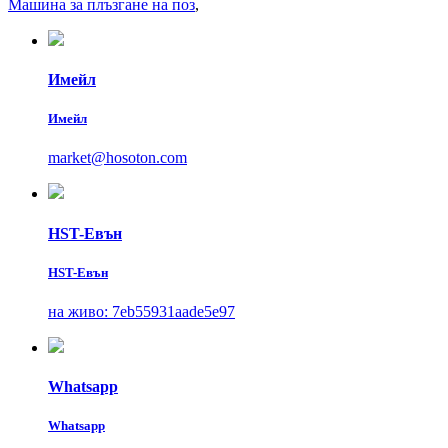
Машина за плъзгане на поз
,
Имейл
Имейл
market@hosoton.com
HST-Евън
HST-Евън
на живо: 7eb55931aade5e97
Whatsapp
Whatsapp