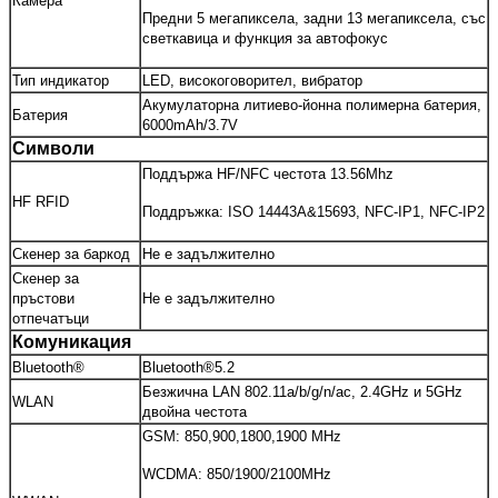
Камера
Предни 5 мегапиксела, задни 13 мегапиксела, със
светкавица и функция за автофокус
Тип индикатор
LED, високоговорител, вибратор
Акумулаторна литиево-йонна полимерна батерия,
Батерия
6000mAh/3.7V
Символи
Поддържа HF/NFC честота 13.56Mhz
HF RFID
Поддръжка: ISO 14443A&15693, NFC-IP1, NFC-IP2
Скенер за баркод
Не е задължително
Скенер за
пръстови
Не е задължително
отпечатъци
Комуникация
Bluetooth®
Bluetooth®5.2
Безжична LAN 802.11a/b/g/n/ac, 2.4GHz и 5GHz
WLAN
двойна честота
GSM: 850,900,1800,1900 MHz
WCDMA: 850/1900/2100MHz