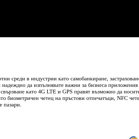
отни среди в индустрии като самобанкиране, застрахован
и надеждно да изпълнявате важни за бизнеса приложения
 свързване като 4G LTE и GPS правят възможно да носите
то биометричен четец на пръстови отпечатъци, NFC четец
е пазари.