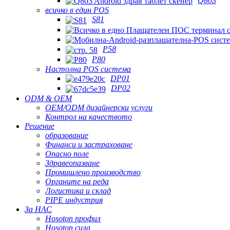
Q803
всичко в един POS
S81
P58
P80
Настолна POS система
DP01
DP02
ODM & OEM
OEM/ODM дизайнерски услуги
Контрол на качеството
Решение
образование
Финанси и застраховане
Опасно поле
Здравеопазване
Промишлено производство
Органите на реда
Логистика и склад
PIPE индустрия
За НАС
Hosoton профил
Hosoton сила