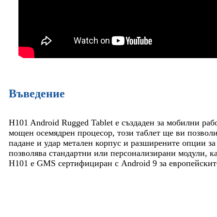
Въведение
H101 Android Rugged Tablet е създаден за мобилни раб
мощен осемядрен процесор, този таблет ще ви позвол
падане и удар метален корпус и разширените опции за
позволява стандартни или персонализирани модули, ка
H101 е GMS сертифициран с Android 9 за европейскит