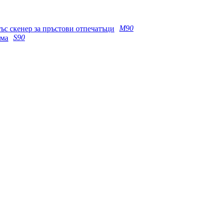
M90
S90