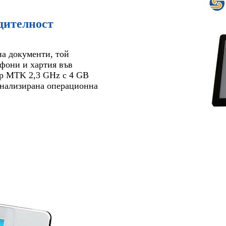
дителност
на документи, той
ефони и хартия във
ор MTK 2,3 GHz с 4 GB
нализирана операционна