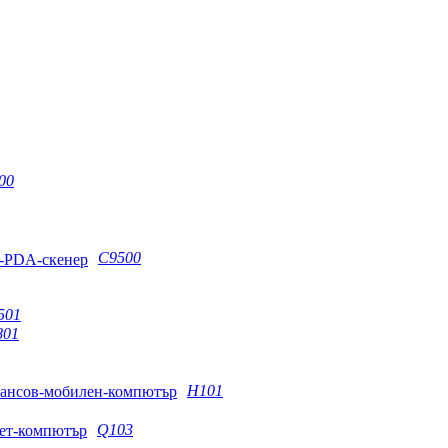
00
C9500
501
801
H101
Q103