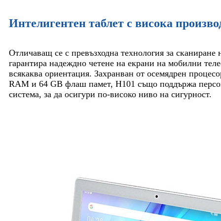
Интелигентен таблет с висока произво
Отличаващ се с превъзходна технология за сканиране 
гарантира надеждно четене на екрани на мобилни тел
всякаква ориентация. Захранван от осемядрен процес
RAM и 64 GB флаш памет, H101 също поддържа персо
система, за да осигури по-високо ниво на сигурност.