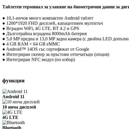
Таблетен терминал за улавяне на биометрични данни за ди
● 10,1-инчов много компактен Android таблет
● 1200*1920 FHD дисплей, капацитивен мултитъч
● Вграден WiFi, 4G LTE, BT 4.2 и GPS
● Дълготрайна вградена 8000mAh батерия
● 5,0 MP предна и 13,0 MP задна камера (с двойна LED допълн
● 4 GB RAM + 64 GB eMMC
● Android™ 14OS със сертификат от Google
● Интегриран скенер за пръстови отпечатъци (опция)
● Интегриран NFC модул (по избор)
функция
Android 11
10 инча дисплей
4G LTE
Bluetooth