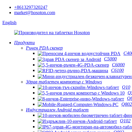
+8613297320247
market@hosoton.com
English
Продукти
Ръчен PDA скенер
C40
C5000
C6000
C6100
Здрав таблетен компютър с Windows
Q10
Q
Q
Q802
Индустриален Android таблет
Q102